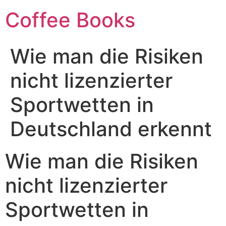
Skip
Coffee Books
to
content
Wie man die Risiken
nicht lizenzierter
Sportwetten in
Deutschland erkennt
Wie man die Risiken
nicht lizenzierter
Sportwetten in