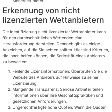
Sicherheit bietet
Erkennung von nicht
lizenzierten Wettanbietern
Die Identifizierung nicht lizenzierter Wettanbieter kann
für den durchschnittlichen Wettenden eine
Herausforderung darstellen. Dennoch gibt es einige
Anzeichen, auf die Sie achten sollten. Hier sind Kriterien,
die Ihnen helfen können, die Seriosität eines Anbieters
zu bewerten:
Fehlende Lizenzinformationen: Überprüfen Sie die
Website des Anbieters auf Hinweise zu seiner
Lizenzierung.
Mangelnde Transparenz: Seriöse Anbieter teilen
Informationen über ihre Geschäftspraktiken und
gesetzlichen Anforderungen.
Ungerechtfertigte hohe Quoten: Wenn die Quoten