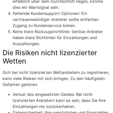
erheblich über dem Durchschnitt liegen, könnte
dies ein Warnsignal sein.
Fehlende Kundensupport-Optionen: Ein
vertrauenswürdiger Anbieter sollte einfachen
Zugang zu Kundenservice bieten.
Keine klare Rückzugsrichtlinie: Seriöse Anbieter
haben klare Richtlinien für Einzahlungen und
Auszahlungen.
Die Risiken nicht lizenzierter
Wetten
Sich bei nicht lizenzierten Wettanbietern zu registrieren,
kann viele Risiken mit sich bringen. Zu den häufigsten
Gefahren gehören:
Verlust des eingesetzten Geldes: Bei nicht
lizenzierten Anbietern kann es sein, dass Sie Ihre
Einzahlungen nie zurückerhalten.
Datensicherheit: Ihre persönlichen und finanziellen