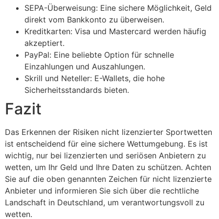
SEPA-Überweisung: Eine sichere Möglichkeit, Geld
direkt vom Bankkonto zu überweisen.
Kreditkarten: Visa und Mastercard werden häufig
akzeptiert.
PayPal: Eine beliebte Option für schnelle
Einzahlungen und Auszahlungen.
Skrill und Neteller: E-Wallets, die hohe
Sicherheitsstandards bieten.
Fazit
Das Erkennen der Risiken nicht lizenzierter Sportwetten
ist entscheidend für eine sichere Wettumgebung. Es ist
wichtig, nur bei lizenzierten und seriösen Anbietern zu
wetten, um Ihr Geld und Ihre Daten zu schützen. Achten
Sie auf die oben genannten Zeichen für nicht lizenzierte
Anbieter und informieren Sie sich über die rechtliche
Landschaft in Deutschland, um verantwortungsvoll zu
wetten.