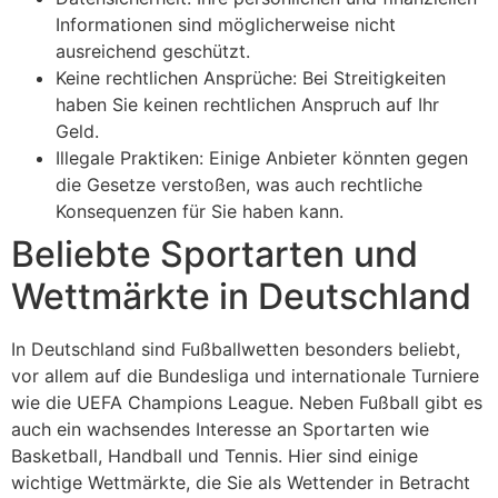
Informationen sind möglicherweise nicht
ausreichend geschützt.
Keine rechtlichen Ansprüche: Bei Streitigkeiten
haben Sie keinen rechtlichen Anspruch auf Ihr
Geld.
Illegale Praktiken: Einige Anbieter könnten gegen
die Gesetze verstoßen, was auch rechtliche
Konsequenzen für Sie haben kann.
Beliebte Sportarten und
Wettmärkte in Deutschland
In Deutschland sind Fußballwetten besonders beliebt,
vor allem auf die Bundesliga und internationale Turniere
wie die UEFA Champions League. Neben Fußball gibt es
auch ein wachsendes Interesse an Sportarten wie
Basketball, Handball und Tennis. Hier sind einige
wichtige Wettmärkte, die Sie als Wettender in Betracht