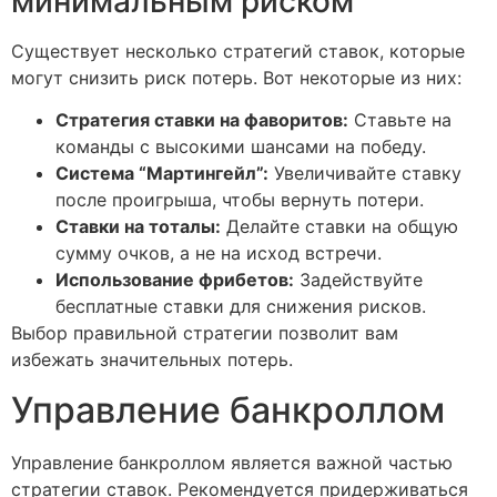
минимальным риском
Существует несколько стратегий ставок, которые
могут снизить риск потерь. Вот некоторые из них:
Стратегия ставки на фаворитов:
Ставьте на
команды с высокими шансами на победу.
Система “Мартингейл”:
Увеличивайте ставку
после проигрыша, чтобы вернуть потери.
Ставки на тоталы:
Делайте ставки на общую
сумму очков, а не на исход встречи.
Использование фрибетов:
Задействуйте
бесплатные ставки для снижения рисков.
Выбор правильной стратегии позволит вам
избежать значительных потерь.
Управление банкроллом
Управление банкроллом является важной частью
стратегии ставок. Рекомендуется придерживаться