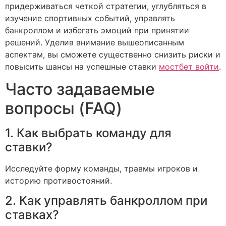
придерживаться четкой стратегии, углубляться в
изучение спортивных событий, управлять
банкроллом и избегать эмоций при принятии
решений. Уделив внимание вышеописанным
аспектам, вы сможете существенно снизить риски и
повысить шансы на успешные ставки
мостбет войти
.
Часто задаваемые
вопросы (FAQ)
1. Как выбрать команду для
ставки?
Исследуйте форму команды, травмы игроков и
историю противостояний.
2. Как управлять банкроллом при
ставках?